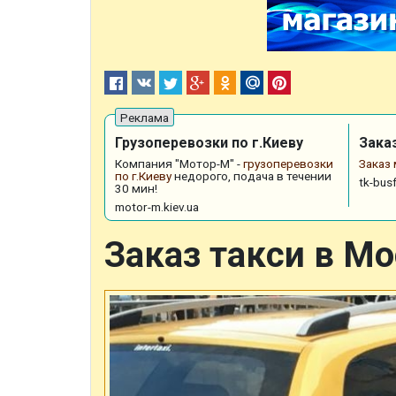
Грузоперевозки по г.Киеву
Зака
Компания "Мотор-М" -
грузоперевозки
Заказ
по г.Киеву
недорого, подача в течении
tk-busf
30 мин!
motor-m.kiev.ua
Заказ такси в М