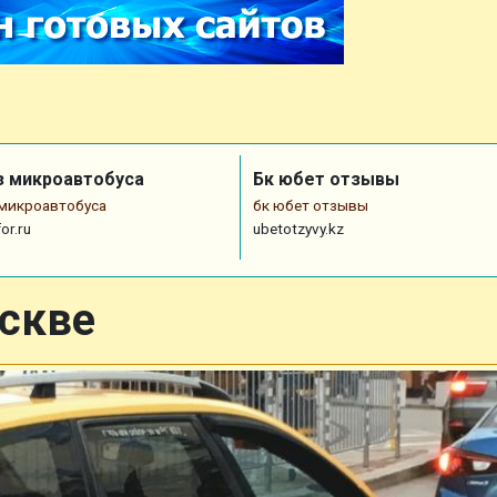
з микроавтобуса
Бк юбет отзывы
 микроавтобуса
бк юбет отзывы
or.ru
ubetotzyvy.kz
оскве