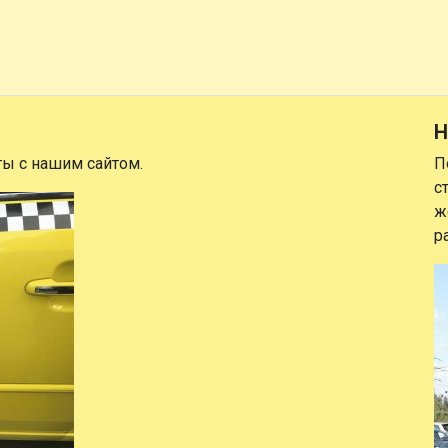
Н
ты с нашим сайтом.
П
с
ж
р